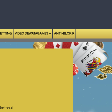
BETTING
VIDEO DEWATAGAMES
ANTI-BLOKIR
 ketahui