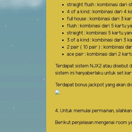
straight flush : kombinasi dari s
4 of a kind : kombinasi dari 4 
full house : kombinasi dari 3 k
flush : kombinasi dari 5 kartu y
straight : kombinasi 5 kartu ya
3 of a kind : kombinasi dari 3 
2 pair ( 10 pair ) : kombinasi d
ace pair : kombinasi dari 2 kar
Terdapat sistem NJX2 atau disebut deng
sistem ini hanyaberlaku untuk set kartu
Terdapat bonus jackpot yang akan di
4. Untuk memulai permainan, silahkan
Berikut penjelasan mengenai room y