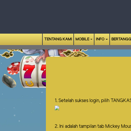
TENTANG KAMI
MOBILE
INFO
BERTANGG
1. Setelah sukses login, pilih TANGKAS
2. Ini adalah tampilan tab Mickey Mo