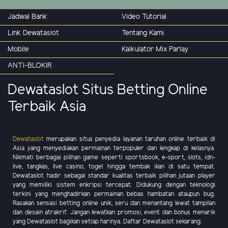
Jadwal Bank
Video Tutorial
Link Dewataslot
Tentang Kami
Mobile
Kalkulator Mix Parlay
ANTI-BLOKIR
Dewataslot Situs Betting Online
Terbaik Asia
Dewataslot
merupakan situs penyedia layanan taruhan online terbaik di
Asia yang menyediakan permainan terpopuler dan lengkap di kelasnya.
Nikmati berbagai pilihan game seperti sportsbook, e-sport, slots, idn-
live, tangkas, live casino, togel hingga tembak ikan di satu tempat.
Dewataslot hadir sebagai standar kualitas terbaik pilihan jutaan player
yang memiliki sistem enkripsi tercepat. Didukung dengan teknologi
terkini yang menghadirkan permainan bebas hambatan ataupun bug.
Rasakan sensasi betting online unik, seru dan menantang lewat tampilan
dan desain atrakrif. Jangan lewatkan promosi, event dan bonus menarik
yang Dewataslot bagikan setiap harinya. Daftar Dewataslot sekarang.