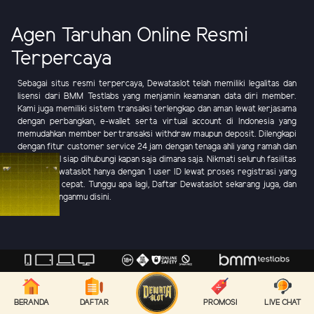
Agen Taruhan Online Resmi
Terpercaya
Sebagai situs resmi terpercaya, Dewataslot telah memiliki legalitas dan
lisensi dari BMM Testlabs yang menjamin keamanan data diri member.
Kami juga memiliki sistem transaksi terlengkap dan aman lewat kerjasama
dengan perbangkan, e-wallet serta virtual account di Indonesia yang
memudahkan member bertransaksi withdraw maupun deposit. Dilengkapi
dengan fitur customer service 24 jam dengan tenaga ahli yang ramah dan
profesional siap dihubungi kapan saja dimana saja. Nikmati seluruh fasilitas
lengkap Dewataslot hanya dengan 1 user ID lewat proses registrasi yang
mudah dan cepat. Tunggu apa lagi, Daftar Dewataslot sekarang juga, dan
raih keuntunganmu disini.
Copyright © - DEWATAGAMES. Seluruh hak cipta dilindungi
BERANDA
DAFTAR
PROMOSI
LIVE CHAT