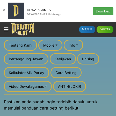
×
DEWATAGAMES
Download
DEWATAGAMES Mobile App
MASUK
DAFTAR
Tentang Kami
Mobile
Info
Bertanggung Jawab
Kebijakan
Phising
Kalkulator Mix Parlay
Cara Betting
Video Dewatagames
ANTI-BLOKIR
Pastikan anda sudah login terlebih dahulu untuk
memulai panduan cara betting berikut: